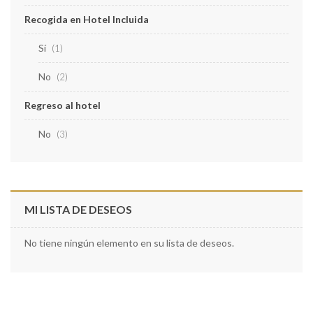
Recogida en Hotel Incluida
Sí
artículo
1
No
artículos
2
Regreso al hotel
No
artículos
3
MI LISTA DE DESEOS
No tiene ningún elemento en su lista de deseos.